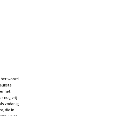
g het woord
leukste
er het
er nog vrij
 als zodanig
en
, die in