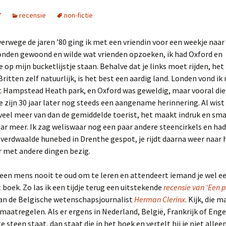
7
recensie
non-fictie
erwege de jaren ’80 ging ik met een vriendin voor een weekje naar
Londen gewoond en wilde wat vrienden opzoeken, ik had Oxford en
op mijn bucketlijstje staan. Behalve dat je links moet rijden, he
Britten zelf natuurlijk, is het best een aardig land. Londen vond ik 
 Hampstead Heath park, en Oxford was geweldig, maar vooral die 
zijn 30 jaar later nog steeds een aangename herinnering. Al wist 
veel meer van dan de gemiddelde toerist, het maakt indruk en sm
aar meer. Ik zag weliswaar nog een paar andere steencirkels en ha
 verdwaalde hunebed in Drenthe gespot, je rijdt daarna weer naar 
r met andere dingen bezig.
 een mens nooit te oud om te leren en attendeert iemand je wel e
 boek. Zo las ik een tijdje terug een uitstekende
recensie van ‘Een p
an de Belgische wetenschapsjournalist
Herman Clerinx
. Kijk, die
maatregelen. Als er ergens in Nederland, België, Frankrijk of Eng
e steen staat, dan staat die in het boek en vertelt hij je niet allee