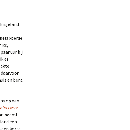
 Engeland.
t belabberde
niks,
paar uur bij
ik er
aakte
d daarvoor
huis en bent
ens op een
aleis voor
 man neemt
eland een
n een korte