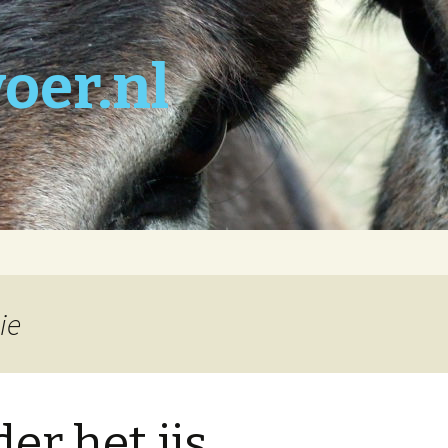
oer.nl
ie
er het ijs