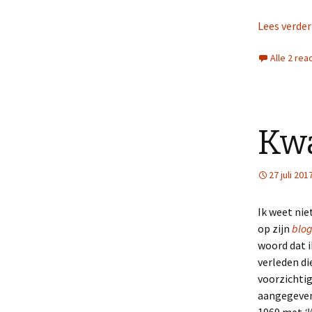
Lees verde
Alle 2 rea
Kwa
27 juli 201
Ik weet nie
op zijn
blo
woord dat i
verleden di
voorzichtig
aangegeven 