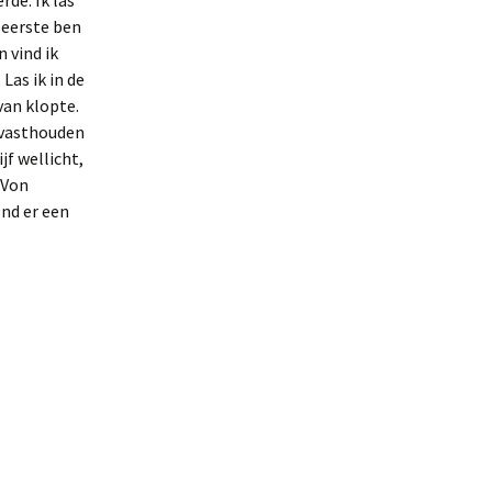
de. Ik las
 eerste ben
 vind ik
Las ik in de
van klopte.
 vasthouden
f wellicht,
 Von
ond er een