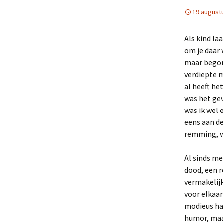
19 august
Als kind la
om je daar 
maar begon 
verdiepte m
al heeft h
was het gev
was ik wel 
eens aan d
remming, wa
Al sinds me
dood, een re
vermakelij
voor elkaar
modieus hap
humor, maa