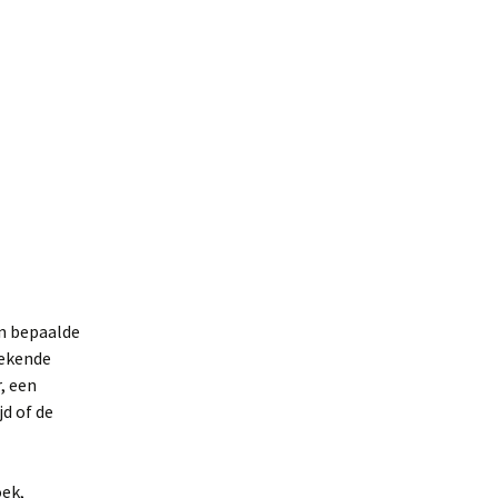
en bepaalde
bekende
, een
d of de
oek,