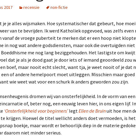
us 2017
recensie
non-fictie
at je je alles wijsmaken. Hoe systematischer dat gebeurt, hoe moeil
weer van te bevrijden. Ik werd Katholiek opgevoed, was zelfs even 
vanaf de vroege puberteit te merken dat er een hoop niet klopte.
e in nog wat andere godsdiensten, maar ook die overtuigden niet
et Boeddhisme me nog lang beziggehouden. Het lastigste om kwijt
oel dat je als je dood gaat je door iets of iemand geoordeeld zou 
een boef, maar nooit echt slecht, want tja, je weet nooit of je dat 
e een of andere hemelpoort moet uitleggen. Misschien maar goed o
nt wie weet wat voor een schurk ik anders geworden zou zijn.
nsenheugenis dromen wij van onsterfelijkheid. In de vorm van een
ïncarnatie of, beter nog, een eeuwig leven hier, in ons eigen lijf. I
ke
‘Onsterfelijkheid voor beginners’
legt
Ellen de Bruin
uit hoe men d
 te krijgen. Hoewel de titel wellicht anders doet vermoeden, is he
snap boekje, maar wordt er behoorlijk diep in de materie gedoke
r daarom niet minder serieus.