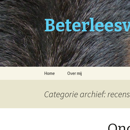
Beterleesv
Naar
Home
Over mij
de
inhoud
springen
Categorie archief: recens
Ond