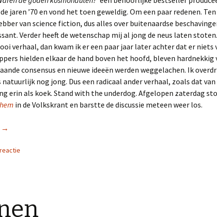
Waren de goden kosmonauten?’
een behoorlijke bestseller produceer
 de jaren ’70 en vond het toen geweldig. Om een paar redenen. Ten
hebber van science fiction, dus alles over buitenaardse beschavingen
ssant. Verder heeft de wetenschap mij al jong de neus laten stoten. 
oi verhaal, dan kwam ik er een paar jaar later achter dat er niets 
pers hielden elkaar de hand boven het hoofd, bleven hardnekkig
aande consensus en nieuwe ideeën werden weggelachen. Ik overdrij
 natuurlijk nog jong. Dus een radicaal ander verhaal, zoals dat van
ng erin als koek. Stand with the underdog. Afgelopen zaterdag st
r hem
in de Volkskrant en barstte de discussie meteen weer los.
r
Kwakgeschiedenis
→
reactie
enen