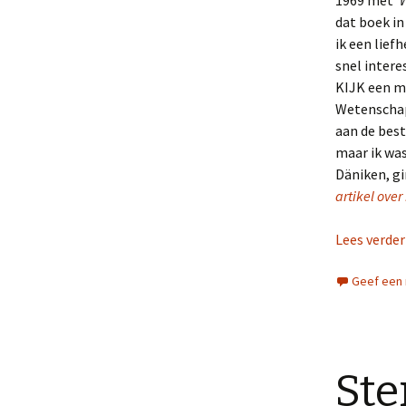
1969 met
‘
dat boek in
ik een lief
snel intere
KIJK een mo
Wetenschap
aan de best
maar ik was
Däniken, gi
artikel ove
Lees verde
Geef een 
St