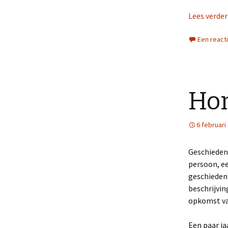
Lees verde
Een react
Ho
6 februari
Geschiedeni
persoon, e
geschiedeni
beschrijvin
opkomst va
Een paar ja