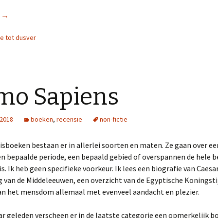
r
Onder het ijs
→
ie tot dusver
mo Sapiens
 2018
boeken
,
recensie
non-fictie
sboeken bestaan er in allerlei soorten en maten. Ze gaan over e
en bepaalde periode, een bepaald gebied of overspannen de hele 
s. Ik heb geen specifieke voorkeur. Ik lees een biografie van Caesar
g van de Middeleeuwen, een overzicht van de Egyptische Koningstij
n het mensdom allemaal met evenveel aandacht en plezier.
ar geleden verscheen er in de laatste categorie een opmerkelijk b