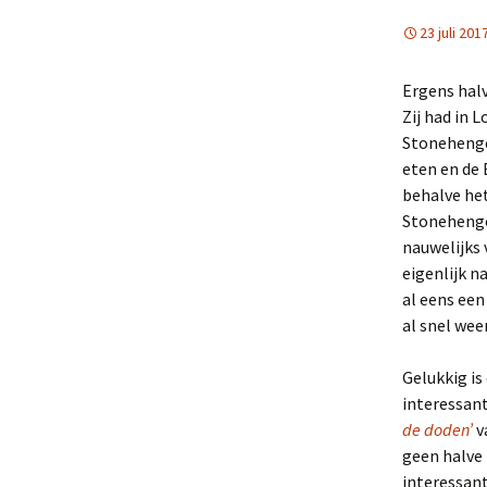
23 juli 201
Ergens halv
Zij had in 
Stonehenge 
eten en de 
behalve het
Stonehenge 
nauwelijks 
eigenlijk n
al eens een
al snel wee
Gelukkig is
interessant
de doden’
v
geen halve 
interessant