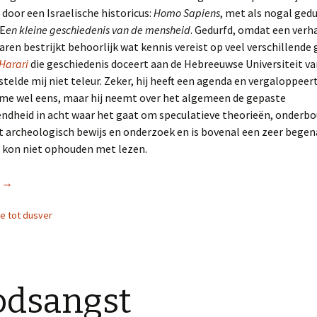
door een Israelische historicus:
Homo Sapiens
, met als nogal ged
 E
en kleine geschiedenis van de mensheid
. Gedurfd, omdat een verh
aren bestrijkt behoorlijk wat kennis vereist op veel verschillende
 Harari
die geschiedenis doceert aan de Hebreeuwse Universiteit v
telde mij niet teleur. Zeker, hij heeft een agenda en vergaloppeert 
me wel eens, maar hij neemt over het algemeen de gepaste
ndheid in acht waar het gaat om speculatieve theorieën, onderbo
t archeologisch bewijs en onderzoek en is bovenal een zeer begen
Ik kon niet ophouden met lezen.
r
Homo Sapiens
→
ie tot dusver
odsangst