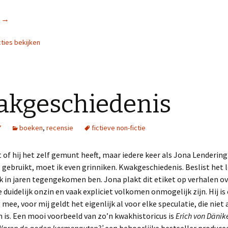
r
Doodsangst
→
cties bekijken
kgeschiedenis
7
boeken
,
recensie
fictieve non-fictie
t of hij het zelf gemunt heeft, maar iedere keer als Jona Lenderin
g
gebruikt, moet ik even grinniken. Kwakgeschiedenis. Beslist het 
k in jaren tegengekomen ben. Jona plakt dit etiket op verhalen ov
e duidelijk onzin en vaak expliciet volkomen onmogelijk zijn. Hij is 
 mee, voor mij geldt het eigenlijk al voor elke speculatie, die niet
is. Een mooi voorbeeld van zo’n kwakhistoricus is
Erich von Dänik