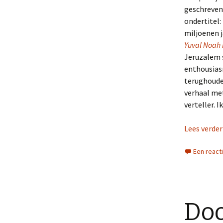
geschreven 
ondertitel:
miljoenen j
Yuval Noah
Jeruzalem s
enthousias
terughoude
verhaal me
verteller. 
Lees verde
Een react
Do