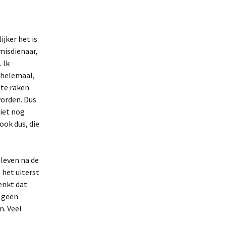
ijker het is
misdienaar,
 Ik
 helemaal,
 te raken
worden. Dus
niet nog
ok dus, die
 leven na de
n het uiterst
enkt dat
t geen
n. Veel