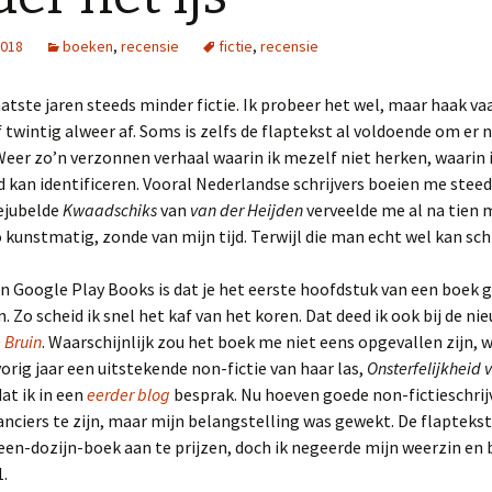
2018
boeken
,
recensie
fictie
,
recensie
laatste jaren steeds minder fictie. Ik probeer het wel, maar haak va
f twintig alweer af. Soms is zelfs de flaptekst al voldoende om er n
eer zo’n verzonnen verhaal waarin ik mezelf niet herken, waarin 
kan identificeren. Vooral Nederlandse schrijvers boeien me steed
bejubelde
Kwaadschiks
van
van der Heijden
verveelde me al na tien 
 kunstmatig, zonde van mijn tijd. Terwijl die man echt wel kan schr
an Google Play Books is dat je het eerste hoofdstuk van een boek g
 Zo scheid ik snel het kaf van het koren. Dat deed ik ook bij de n
 Bruin
. Waarschijnlijk zou het boek me niet eens opgevallen zijn, 
 vorig jaar een uitstekende non-fictie van haar las,
Onsterfelijkheid 
dat ik in een
eerder blog
besprak. Nu hoeven goede non-fictieschrij
ciers te zijn, maar mijn belangstelling was gewekt. De flaptekst
een-dozijn-boek aan te prijzen, doch ik negeerde mijn weerzin en
.