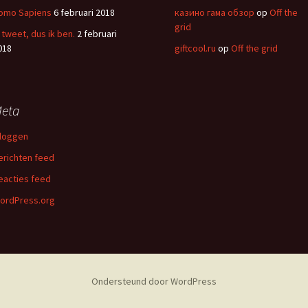
omo Sapiens
6 februari 2018
казино гама обзор
op
Off the
grid
k tweet, dus ik ben.
2 februari
018
giftcool.ru
op
Off the grid
eta
nloggen
erichten feed
eacties feed
ordPress.org
Ondersteund door WordPress