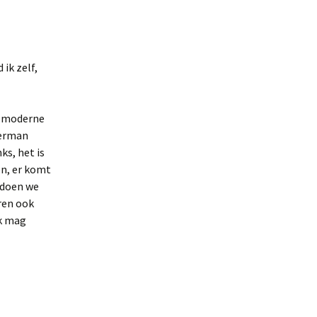
 ik zelf,
jn moderne
Herman
ks, het is
en, er komt
 doen we
ren ook
ok mag