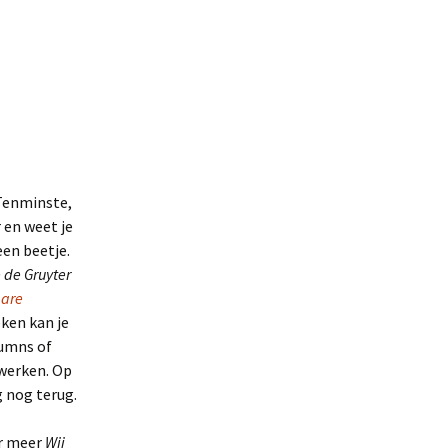
 Tenminste,
 en weet je
een beetje.
 de Gruyter
are
ken kan je
lumns of
 werken. Op
g nog terug.
er meer
Wij