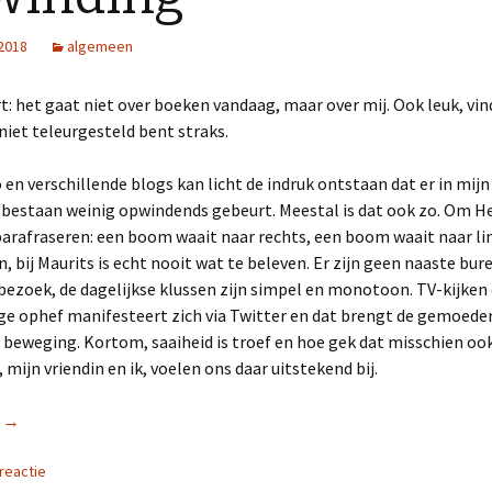
 2018
algemeen
rt: het gaat niet over boeken vandaag, maar over mij. Ook leuk, vind
niet teleurgesteld bent straks.
o en verschillende blogs kan licht de indruk ontstaan dat er in mi
sbestaan weinig opwindends gebeurt. Meestal is dat ook zo. Om 
parafraseren: een boom waait naar rechts, een boom waait naar lin
, bij Maurits is echt nooit wat te beleven. Er zijn geen naaste bur
bezoek, de dagelijkse klussen zijn simpel en monotoon. TV-kijken
ige ophef manifesteert zich via Twitter en dat brengt de gemoede
n beweging. Kortom, saaiheid is troef en hoe gek dat misschien o
, mijn vriendin en ik, voelen ons daar uitstekend bij.
r
Opwinding
→
reactie