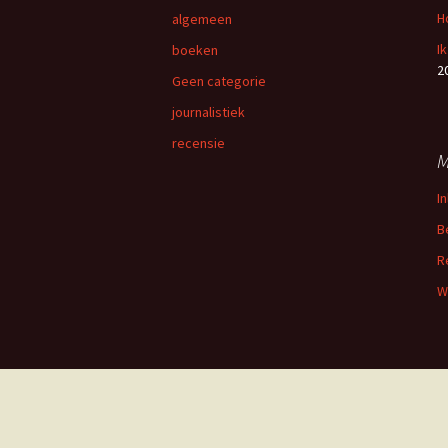
n
H
algemeen
a
I
boeken
a
2
r
Geen categorie
:
journalistiek
recensie
M
I
B
R
W