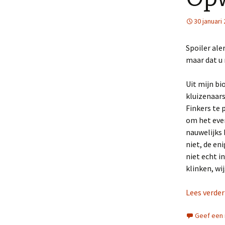
30 januari
Spoiler ale
maar dat u 
Uit mijn bi
kluizenaar
Finkers te 
om het even
nauwelijks 
niet, de en
niet echt i
klinken, wij
Lees verde
Geef een 