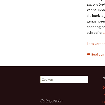
zijn ons bre
kennelijk d
dit boek le
genuanceerd
daar nog ee
schreef er
h
Lees verde
Geef een 
R
Z
o
O
e
k
O
e
Categorieën
H
n