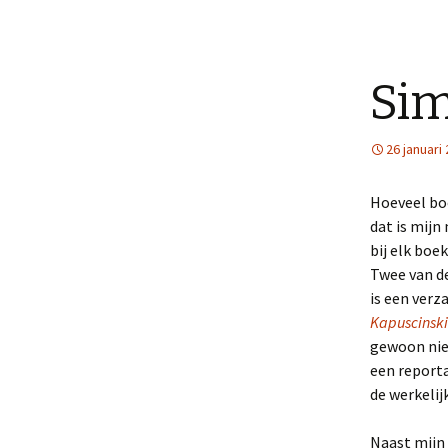
Sim
26 januari
Hoeveel bo
dat is mijn
bij elk boe
Twee van de
is een verz
Kapuscinski
gewoon niet
een report
de werkelij
Naast mijn 