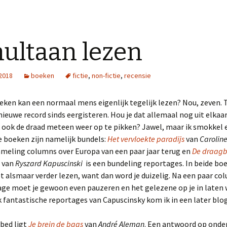
ultaan lezen
 2018
boeken
fictie
,
non-fictie
,
recensie
eken kan een normaal mens eigenlijk tegelijk lezen? Nou, zeven.
 nieuwe record sinds eergisteren. Hou je dat allemaal nog uit elkaar
k ook de draad meteen weer op te pikken? Jawel, maar ik smokkel 
 boeken zijn namelijk bundels:
Het vervloekte paradijs
van
Caroline
ameling columns over Europa van een paar jaar terug en
De draagb
van
Ryszard Kapuscinski
is een bundeling reportages. In beide boe
 alsmaar verder lezen, want dan word je duizelig. Na een paar co
age moet je gewoon even pauzeren en het gelezene op je in laten
k fantastische reportages van Capuscinsky kom ik in een later blo
bed ligt
Je brein de baas
van
André Aleman
. Een antwoord op ond