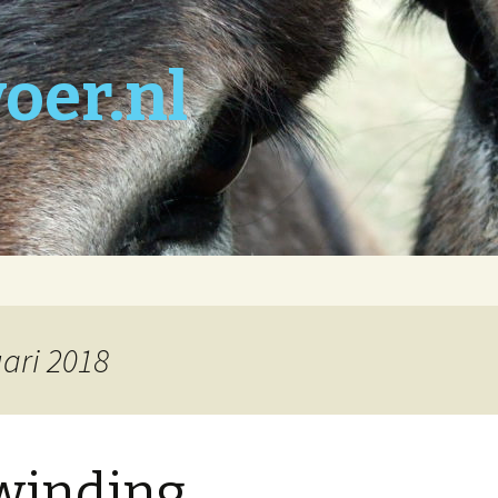
oer.nl
uari 2018
winding