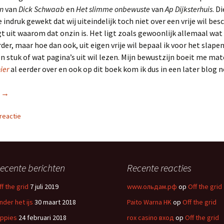
in
van
Dick Schwaab
en
Het slimme onbewuste
van
Ap Dijksterhuis
. D
e indruk gewekt dat wij uiteindelijk toch niet over een vrije wil be
gt uit waarom dat onzin is. Het ligt zoals gewoonlijk allemaal wat
er, maar hoe dan ook, uit eigen vrije wil bepaal ik voor het slape
n stuk of wat pagina’s uit wil lezen. Mijn bewustzijn boeit me mat
ier
al eerder over en ook op dit boek kom ik dus in een later blog n
r
Simultaan lezen
→
reactie
ecente berichten
Recente reacties
ff the grid
7 juli 2019
www.ольдам.рф
op
Off the grid
nder het ijs
30 maart 2018
Paito Warna HK
op
Off the grid
ippies
24 februari 2018
rox casino вход
op
Off the grid