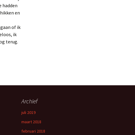
ie hadden
schikken en
ngaan of ik
eloos, ik
og terug.
Archief
juli 2019
maart 2018
februari 2018