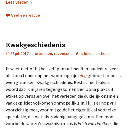
Lees verder
Musk
→
Geef een reactie
Kwakgeschiedenis
27 juli 2017
boeken
,
recensie
fictieve non-fictie
Ik weet niet of hij het zelf gemunt heeft, maar iedere keer
als Jona Lendering het woord op zijn
blog
gebruikt, moet ik
even grinniken. Kwakgeschiedenis. Beslist het leukste
woord dat ik in jaren tegengekomen ben. Jona plakt dit
etiket op verhalen over het verleden die duidelijk onzin en
vaak expliciet volkomen onmogelijk zijn. Hij is er nog vrij
voorzichtig mee, voor mij geldt het eigenlijk al voor elke
speculatie, die niet als zodanig aangegeven is. Een mooi
voorbeeld van zo’n kwakhistoricus is
Erich von Däniken
, die