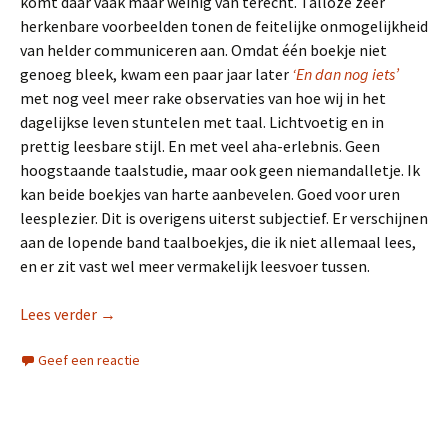
komt daar vaak maar weinig van terecht. Talloze zeer
herkenbare voorbeelden tonen de feitelijke onmogelijkheid
van helder communiceren aan. Omdat één boekje niet
genoeg bleek, kwam een paar jaar later
‘En dan nog iets’
met nog veel meer rake observaties van hoe wij in het
dagelijkse leven stuntelen met taal. Lichtvoetig en in
prettig leesbare stijl. En met veel aha-erlebnis. Geen
hoogstaande taalstudie, maar ook geen niemandalletje. Ik
kan beide boekjes van harte aanbevelen. Goed voor uren
leesplezier. Dit is overigens uiterst subjectief. Er verschijnen
aan de lopende band taalboekjes, die ik niet allemaal lees,
en er zit vast wel meer vermakelijk leesvoer tussen.
Lees verder
Taal
→
Geef een reactie