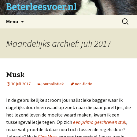
Beterleesvoer.nl
Naar
Zoeken
Menu
de
naar:
inhoud
springen
Maandelijks archief: juli 2017
Musk
30 juli 2017
journalistiek
non-fictie
In de gebruikelijke stroom journalistieke bagger waar ik
dagelijks doorheen waad op zoek naar die paar pareltjes, die
het lezend leven de moeite waard maken, kwam ik een
tussengevalletje tegen. Op zich
een prima geschreven stuk
,
maar wat proefde ik daar nou toch tussen de regels door?
Jaloezie? Nu is
Elon Musk
een controversieel figuur, zoals