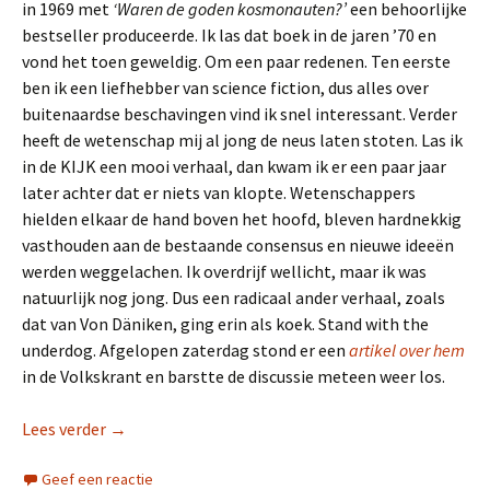
in 1969 met
‘Waren de goden kosmonauten?’
een behoorlijke
bestseller produceerde. Ik las dat boek in de jaren ’70 en
vond het toen geweldig. Om een paar redenen. Ten eerste
ben ik een liefhebber van science fiction, dus alles over
buitenaardse beschavingen vind ik snel interessant. Verder
heeft de wetenschap mij al jong de neus laten stoten. Las ik
in de KIJK een mooi verhaal, dan kwam ik er een paar jaar
later achter dat er niets van klopte. Wetenschappers
hielden elkaar de hand boven het hoofd, bleven hardnekkig
vasthouden aan de bestaande consensus en nieuwe ideeën
werden weggelachen. Ik overdrijf wellicht, maar ik was
natuurlijk nog jong. Dus een radicaal ander verhaal, zoals
dat van Von Däniken, ging erin als koek. Stand with the
underdog. Afgelopen zaterdag stond er een
artikel over hem
in de Volkskrant en barstte de discussie meteen weer los.
Lees verder
Kwakgeschiedenis
→
Geef een reactie