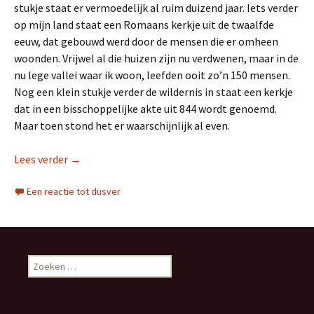
stukje staat er vermoedelijk al ruim duizend jaar. Iets verder
op mijn land staat een Romaans kerkje uit de twaalfde
eeuw, dat gebouwd werd door de mensen die er omheen
woonden. Vrijwel al die huizen zijn nu verdwenen, maar in de
nu lege vallei waar ik woon, leefden ooit zo’n 150 mensen.
Nog een klein stukje verder de wildernis in staat een kerkje
dat in een bisschoppelijke akte uit 844 wordt genoemd.
Maar toen stond het er waarschijnlijk al even.
Lees verder
Plaatselijke geschiedenis
→
Een reactie tot dusver
Z
o
e
k