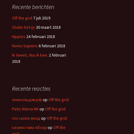
e
Recente berichten
n
n
Off the grid
7 juli 2019
a
Onder het ijs
30 maart 2018
a
r
Hippies
24 februari 2018
:
Homo Sapiens
6 februari 2018
Ik tweet, dus ik ben.
2 februari
2018
Recente reacties
www.ольдам.рф
op
Off the grid
Paito Warna HK
op
Off the grid
rox casino вход
op
Off the grid
казино гама обзор
op
Off the
grid