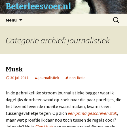
Beterleesvoer.nl
Naar
Zoeken
Menu
de
naar:
inhoud
springen
Categorie archief: journalistiek
Musk
30 juli 2017
journalistiek
non-fictie
In de gebruikelijke stroom journalistieke bagger waar ik
dagelijks doorheen waad op zoek naar die paar pareltjes, die
het lezend leven de moeite waard maken, kwam ik een
tussengevalletje tegen. Op zich
een prima geschreven stuk
,
maar wat proefde ik daar nou toch tussen de regels door?
Jaloezie? Nu is
Elon Musk
een controversieel figuur, zoals