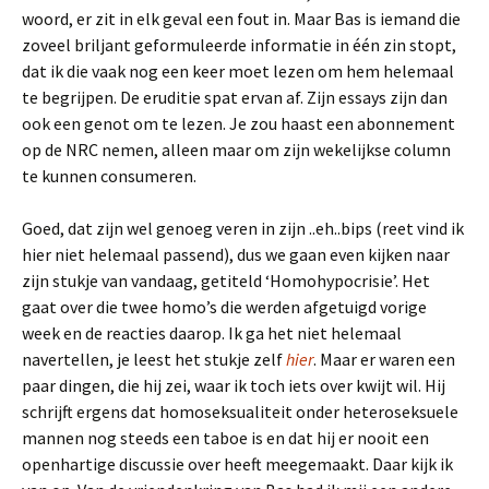
woord, er zit in elk geval een fout in. Maar Bas is iemand die
zoveel briljant geformuleerde informatie in één zin stopt,
dat ik die vaak nog een keer moet lezen om hem helemaal
te begrijpen. De eruditie spat ervan af. Zijn essays zijn dan
ook een genot om te lezen. Je zou haast een abonnement
op de NRC nemen, alleen maar om zijn wekelijkse column
te kunnen consumeren.
Goed, dat zijn wel genoeg veren in zijn ..eh..bips (reet vind ik
hier niet helemaal passend), dus we gaan even kijken naar
zijn stukje van vandaag, getiteld ‘Homohypocrisie’. Het
gaat over die twee homo’s die werden afgetuigd vorige
week en de reacties daarop. Ik ga het niet helemaal
navertellen, je leest het stukje zelf
hier
. Maar er waren een
paar dingen, die hij zei, waar ik toch iets over kwijt wil. Hij
schrijft ergens dat homoseksualiteit onder heteroseksuele
mannen nog steeds een taboe is en dat hij er nooit een
openhartige discussie over heeft meegemaakt. Daar kijk ik