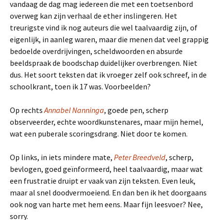
vandaag de dag mag iedereen die met een toetsenbord
overweg kan zijn verhaal de ether inslingeren. Het
treurigste vind ik nog auteurs die wel taalvaardig zijn, of
eigenlijk, in aanleg waren, maar die menen dat veel grappig
bedoelde overdrijvingen, scheldwoorden en absurde
beeldspraak de boodschap duidelijker overbrengen. Niet
dus. Het soort teksten dat ik vroeger zelf ook schreef, in de
schoolkrant, toen ik 17 was. Voorbeelden?
Op rechts
Annabel Nanninga
, goede pen, scherp
observeerder, echte woordkunstenares, maar mijn hemel,
wat een puberale scoringsdrang. Niet door te komen.
Op links, in iets mindere mate,
Peter Breedveld
, scherp,
bevlogen, goed geïnformeerd, heel taalvaardig, maar wat
een frustratie druipt er vaak van zijn teksten. Even leuk,
maar al snel doodvermoeiend. En dan ben ik het doorgaans
ook nog van harte met hem eens. Maar fijn leesvoer? Nee,
sorry.