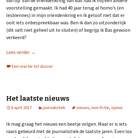
van op. Van de vriendenkring van Bas had ik mij een andere
voorstelling gemaakt. Ik had 40 jaar terug al homo’s (en
lesbiennes) in mijn vriendenkring en ik geloof niet dat er
ooit iets onbespreekbaar was. Ben ik dan zo uitzonderlijk
(dit valt niet geheel uit te sluiten) of begrijp ik Bas gewoon
verkeerd?
Lees verder
Homo’s (sapiens)
→
Een reactie tot dusver
Het laatste nieuws
6 april 2017
journalistiek
nieuws
,
non-fictie
,
opinie
Ik mag graag het nieuws een beetje volgen. Maar er is iets
raars gebeurd met de journalistiek de laatste jaren. Even los