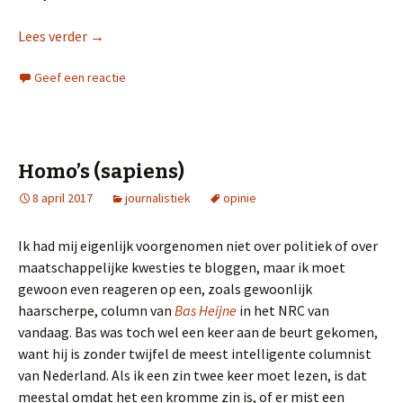
Lees verder
De kunst van het schrijven
→
Geef een reactie
Homo’s (sapiens)
8 april 2017
journalistiek
opinie
Ik had mij eigenlijk voorgenomen niet over politiek of over
maatschappelijke kwesties te bloggen, maar ik moet
gewoon even reageren op een, zoals gewoonlijk
haarscherpe, column van
Bas Heijne
in het NRC van
vandaag. Bas was toch wel een keer aan de beurt gekomen,
want hij is zonder twijfel de meest intelligente columnist
van Nederland. Als ik een zin twee keer moet lezen, is dat
meestal omdat het een kromme zin is, of er mist een