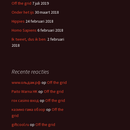
n
Off the grid
7 juli 2019
a
Onder het ijs
30 maart 2018
a
r
Hippies
24 februari 2018
:
Homo Sapiens
6 februari 2018
Ik tweet, dus ik ben.
2 februari
2018
Recente reacties
www.ольдам.рф
op
Off the grid
Paito Warna HK
op
Off the grid
rox casino вход
op
Off the grid
казино гама обзор
op
Off the
grid
giftcool.ru
op
Off the grid