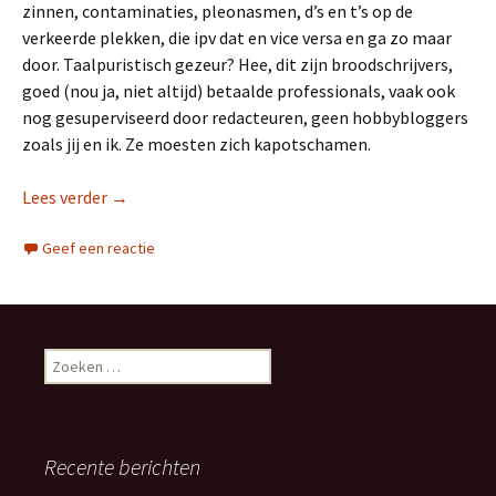
zinnen, contaminaties, pleonasmen, d’s en t’s op de
verkeerde plekken, die ipv dat en vice versa en ga zo maar
door. Taalpuristisch gezeur? Hee, dit zijn broodschrijvers,
goed (nou ja, niet altijd) betaalde professionals, vaak ook
nog gesuperviseerd door redacteuren, geen hobbybloggers
zoals jij en ik. Ze moesten zich kapotschamen.
Lees verder
Het laatste nieuws
→
Geef een reactie
Z
o
e
k
e
Recente berichten
n