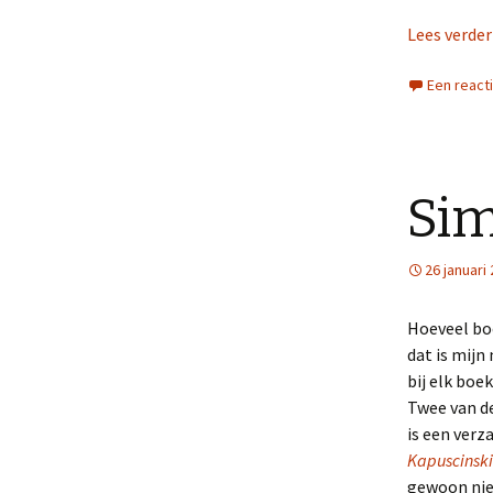
Lees verde
Een react
Sim
26 januari
Hoeveel bo
dat is mijn
bij elk boe
Twee van de
is een verz
Kapuscinski
gewoon niet