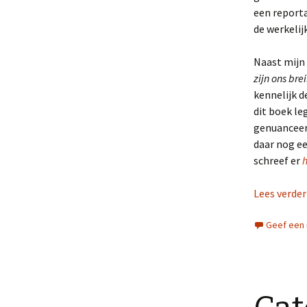
een report
de werkelij
Naast mijn 
zijn ons bre
kennelijk d
dit boek le
genuanceerd
daar nog ee
schreef er
h
Lees verde
Geef een 