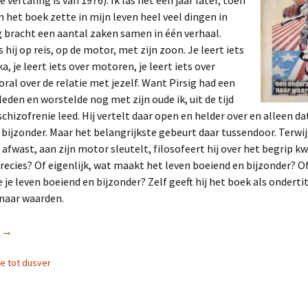
vertaling is van 1976). Ik las het een jaar later, toen
en het boek zette in mijn leven heel veel dingen in
g bracht een aantal zaken samen in één verhaal.
s hij op reis, op de motor, met zijn zoon. Je leert iets
a, je leert iets over motoren, je leert iets over
ooral over de relatie met jezelf. Want Pirsig had een
leden en worstelde nog met zijn oude ik, uit de tijd
 schizofrenie leed. Hij vertelt daar open en helder over en alleen d
 bijzonder. Maar het belangrijkste gebeurt daar tussendoor. Terwijl
 afwast, aan zijn motor sleutelt, filosofeert hij over het begrip kw
precies? Of eigenlijk, wat maakt het leven boeiend en bijzonder? O
 je leven boeiend en bijzonder? Zelf geeft hij het boek als onderti
naar waarden.
r
Zen
→
ie tot dusver