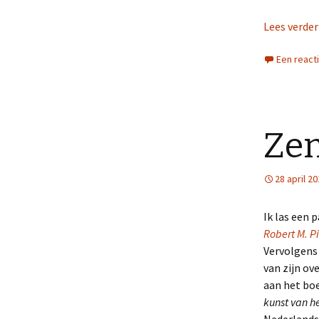
Lees verde
Een react
Ze
28 april 2
Ik las een 
Robert M. Pi
Vervolgens 
van zijn ov
aan het bo
kunst van h