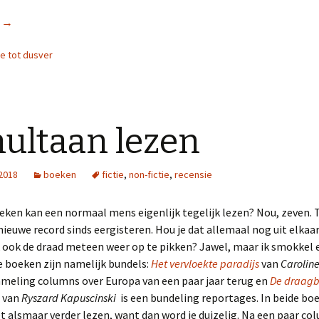
r
Onder het ijs
→
ie tot dusver
ultaan lezen
 2018
boeken
fictie
,
non-fictie
,
recensie
eken kan een normaal mens eigenlijk tegelijk lezen? Nou, zeven.
 nieuwe record sinds eergisteren. Hou je dat allemaal nog uit elkaar
k ook de draad meteen weer op te pikken? Jawel, maar ik smokkel 
 boeken zijn namelijk bundels:
Het vervloekte paradijs
van
Caroline
ameling columns over Europa van een paar jaar terug en
De draagb
van
Ryszard Kapuscinski
is een bundeling reportages. In beide boe
 alsmaar verder lezen, want dan word je duizelig. Na een paar co