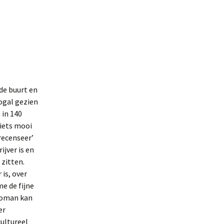
de buurt en
ogal gezien
 in 140
 iets mooi
‘recenseer’
ijver is en
zitten.
 is, over
me de fijne
 roman kan
er
cultureel