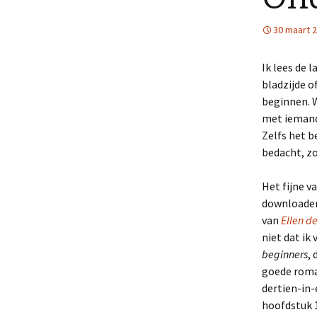
30 maart 
Ik lees de 
bladzijde o
beginnen. W
met iemand 
Zelfs het 
bedacht, zo
Het fijne v
downloaden.
van
Ellen de
niet dat ik
beginners
, 
goede roman
dertien-in-
hoofdstuk 1