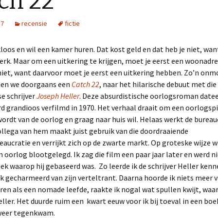
ch 22
17
recensie
fictie
loos en wil een kamer huren. Dat kost geld en dat heb je niet, wan
rk. Maar om een uitkering te krijgen, moet je eerst een woonadr
niet, want daarvoor moet je eerst een uitkering hebben. Zo’n onm
en we doorgaans een
Catch 22
, naar het hilarische debuut met die 
e schrijver
Joseph Heller
. Deze absurdistische oorlogsroman dateer
d grandioos verfilmd in 1970. Het verhaal draait om een oorlogspi
rdt van de oorlog en graag naar huis wil. Helaas werkt de bureauc
llega van hem maakt juist gebruik van die doordraaiende
aucratie en verrijkt zich op de zwarte markt. Op groteske wijze w
 oorlog blootgelegd. Ik zag die film een paar jaar later en werd n
ek waarop hij gebaseerd was. Zo leerde ik de schrijver Heller ken
k gecharmeerd van zijn verteltrant. Daarna hoorde ik niets meer 
ren als een nomade leefde, raakte ik nogal wat spullen kwijt, waa
ller. Het duurde ruim een kwart eeuw voor ik bij toeval in een bo
weer tegenkwam.