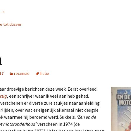
r
Catch 22
→
ie tot dusver
n
017
recensie
fictie
paar droevige berichten deze week. Eerst overleed
rsig
, een schrijver waar ik veel aan heb gehad.
verschenen er diverse zure stukjes naar aanleiding
erlijden, over wat er eigenlijk allemaal niet deugde
ek waarmee hij beroemd werd. Sukkels.
‘Zen en de
et motoronderhoud’
verscheen in 1974 (de