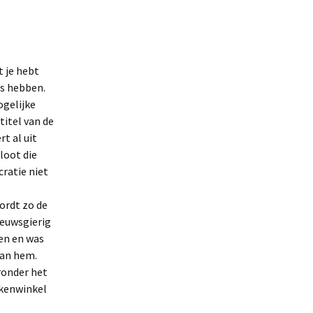
t je hebt
es hebben.
ogelijke
titel van de
t al uit
loot die
ratie niet
ordt zo de
ieuwsgierig
nen en was
van hem.
ronder het
ekenwinkel