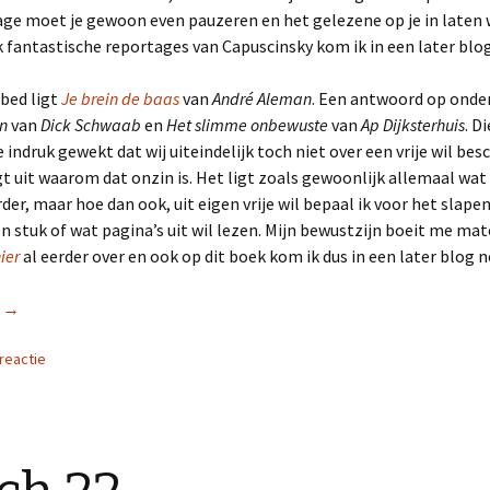
age moet je gewoon even pauzeren en het gelezene op je in laten
k fantastische reportages van Capuscinsky kom ik in een later blo
bed ligt
Je brein de baas
van
André Aleman
. Een antwoord op ond
in
van
Dick Schwaab
en
Het slimme onbewuste
van
Ap Dijksterhuis
. D
e indruk gewekt dat wij uiteindelijk toch niet over een vrije wil be
gt uit waarom dat onzin is. Het ligt zoals gewoonlijk allemaal wat
er, maar hoe dan ook, uit eigen vrije wil bepaal ik voor het slape
n stuk of wat pagina’s uit wil lezen. Mijn bewustzijn boeit me mat
ier
al eerder over en ook op dit boek kom ik dus in een later blog n
r
Simultaan lezen
→
reactie