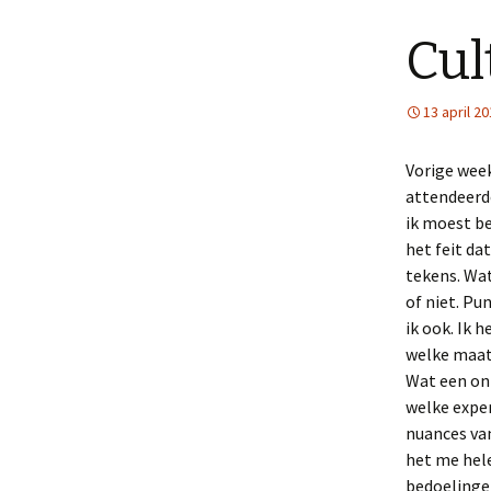
Cul
13 april 2
Vorige week
attendeerd
ik moest be
het feit da
tekens. Wat
of niet. Pu
ik ook. Ik 
welke maats
Wat een onzi
welke exper
nuances van
het me hele
bedoelingen