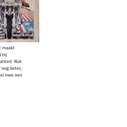
at maakt
 hij
aliteit. Wat
f nog beter,
tel mee: een