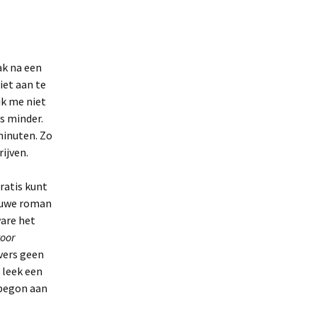
ak na een
iet aan te
ik me niet
s minder.
minuten. Zo
ijven.
ratis kunt
ieuwe roman
ware het
voor
vers geen
 leek een
 begon aan