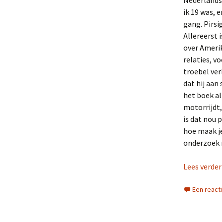
Nederlandse 
ik 19 was, 
gang. Pirsi
Allereerst i
over Amerik
relaties, v
troebel ver
dat hij aan
het boek al
motorrijdt,
is dat nou 
hoe maak je
onderzoek 
Lees verde
Een react