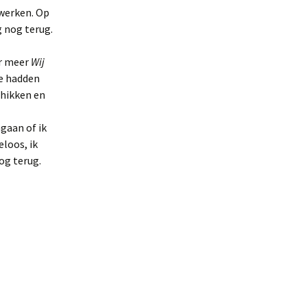
 werken. Op
g nog terug.
er meer
Wij
ie hadden
schikken en
ngaan of ik
eloos, ik
og terug.