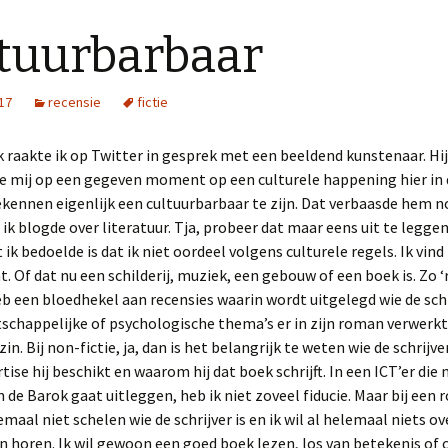
tuurbarbaar
017
recensie
fictie
 raakte ik op Twitter in gesprek met een beeldend kunstenaar. Hij
e mij op een gegeven moment op een culturele happening hier in 
kennen eigenlijk een cultuurbarbaar te zijn. Dat verbaasde hem n
t ik blogde over literatuur. Tja, probeer dat maar eens uit te leggen
 ik bedoelde is dat ik niet oordeel volgens culturele regels. Ik vind
nt. Of dat nu een schilderij, muziek, een gebouw of een boek is. Zo 
heb een bloedhekel aan recensies waarin wordt uitgelegd wie de schr
chappelijke of psychologische thema’s er in zijn roman verwerkt 
n. Bij non-fictie, ja, dan is het belangrijk te weten wie de schrijver
tise hij beschikt en waarom hij dat boek schrijft. In een ICT’er die 
 de Barok gaat uitleggen, heb ik niet zoveel fiducie. Maar bij een
maal niet schelen wie de schrijver is en ik wil al helemaal niets ov
 horen. Ik wil gewoon een goed boek lezen, los van betekenis of 