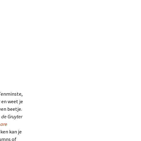
 Tenminste,
 en weet je
een beetje.
 de Gruyter
are
ken kan je
lumns of