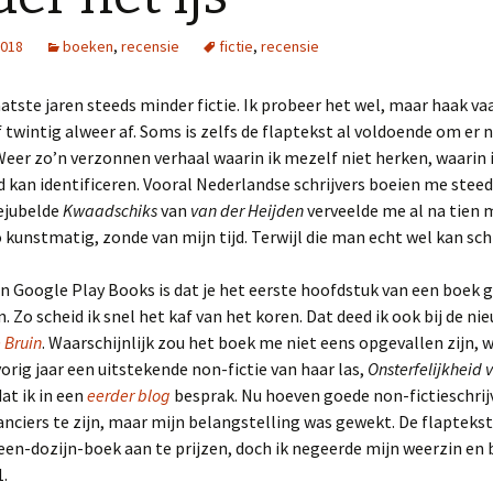
2018
boeken
,
recensie
fictie
,
recensie
laatste jaren steeds minder fictie. Ik probeer het wel, maar haak va
f twintig alweer af. Soms is zelfs de flaptekst al voldoende om er n
eer zo’n verzonnen verhaal waarin ik mezelf niet herken, waarin 
kan identificeren. Vooral Nederlandse schrijvers boeien me steed
bejubelde
Kwaadschiks
van
van der Heijden
verveelde me al na tien 
 kunstmatig, zonde van mijn tijd. Terwijl die man echt wel kan schr
an Google Play Books is dat je het eerste hoofdstuk van een boek g
 Zo scheid ik snel het kaf van het koren. Dat deed ik ook bij de n
 Bruin
. Waarschijnlijk zou het boek me niet eens opgevallen zijn, 
 vorig jaar een uitstekende non-fictie van haar las,
Onsterfelijkheid 
dat ik in een
eerder blog
besprak. Nu hoeven goede non-fictieschrij
ciers te zijn, maar mijn belangstelling was gewekt. De flaptekst
een-dozijn-boek aan te prijzen, doch ik negeerde mijn weerzin en
.