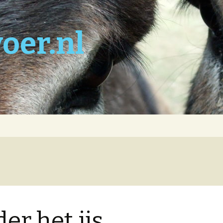
oer.nl
er het ijs