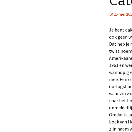
Cat
25 mei 20
Je bent dak
ook geen we
Dat heb je 
twist noem
Amerikaans
1961 en wer
wanhopig wo
mee. Een co
oorlogsbure
waanzin van
naar het bo
onmiddellij
Omdat ik ja
boek van He
zijn naam 