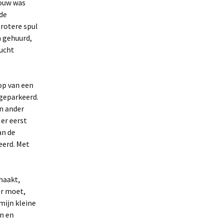
bouw was
 de
rotere spul
n gehuurd,
lucht
op van een
geparkeerd.
n ander
 er eerst
an de
eerd. Met
haakt,
er moet,
mijn kleine
n en