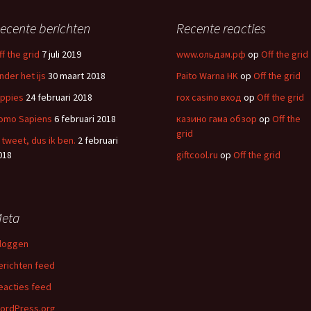
ecente berichten
Recente reacties
ff the grid
7 juli 2019
www.ольдам.рф
op
Off the grid
nder het ijs
30 maart 2018
Paito Warna HK
op
Off the grid
ippies
24 februari 2018
rox casino вход
op
Off the grid
omo Sapiens
6 februari 2018
казино гама обзор
op
Off the
grid
k tweet, dus ik ben.
2 februari
018
giftcool.ru
op
Off the grid
eta
nloggen
erichten feed
eacties feed
ordPress.org