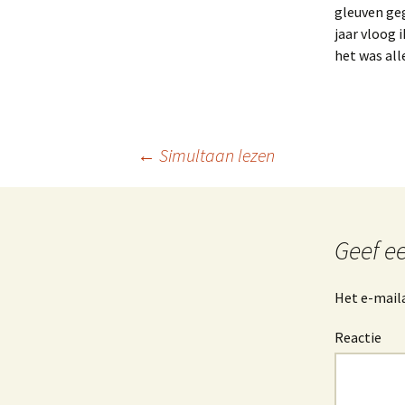
gleuven geg
jaar vloog 
het was all
←
Simultaan lezen
Berichtnavigatie
Geef ee
Het e-maila
Reactie