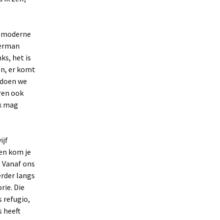
jn moderne
Herman
ks, het is
en, er komt
 doen we
ren ook
ok mag
ijf
en kom je
. Vanaf ons
erder langs
rie. Die
 refugio,
 heeft