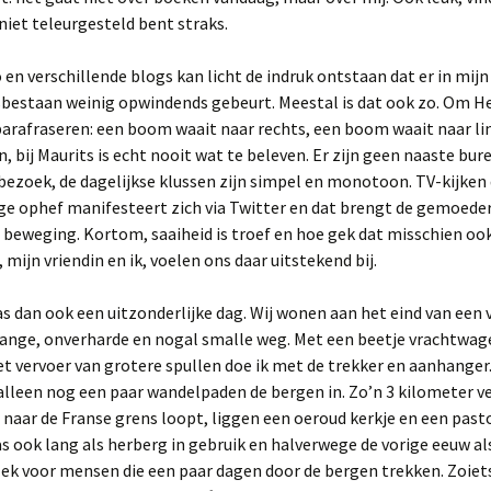
niet teleurgesteld bent straks.
o en verschillende blogs kan licht de indruk ontstaan dat er in mi
sbestaan weinig opwindends gebeurt. Meestal is dat ook zo. Om 
parafraseren: een boom waait naar rechts, een boom waait naar lin
, bij Maurits is echt nooit wat te beleven. Er zijn geen naaste bur
bezoek, de dagelijkse klussen zijn simpel en monotoon. TV-kijken
ige ophef manifesteert zich via Twitter en dat brengt de gemoede
n beweging. Kortom, saaiheid is troef en hoe gek dat misschien o
, mijn vriendin en ik, voelen ons daar uitstekend bij.
s dan ook een uitzonderlijke dag. Wij wonen aan het eind van een v
lange, onverharde en nogal smalle weg. Met een beetje vrachtwag
het vervoer van grotere spullen doe ik met de trekker en aanhanger
alleen nog een paar wandelpaden de bergen in. Zo’n 3 kilometer v
 naar de Franse grens loopt, liggen een oeroud kerkje en een pasto
s ook lang als herberg in gebruik en halverwege de vorige eeuw als
ek voor mensen die een paar dagen door de bergen trekken. Zoiets