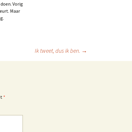
 doen. Vorig
eurt. Maar
g.
Ik tweet, dus ik ben.
→
et
*