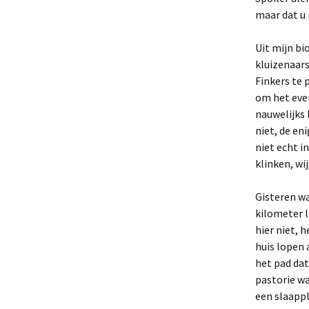
maar dat u 
Uit mijn bi
kluizenaar
Finkers te 
om het even
nauwelijks 
niet, de en
niet echt i
klinken, wij
Gisteren wa
kilometer 
hier niet, 
huis lopen 
het pad dat
pastorie wa
een slaappl