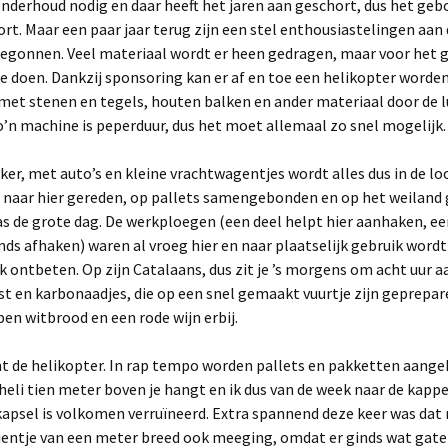
onderhoud nodig en daar heeft het jaren aan geschort, dus het ge
ort. Maar een paar jaar terug zijn een stel enthousiastelingen aan
begonnen. Veel materiaal wordt er heen gedragen, maar voor het g
 te doen. Dankzij sponsoring kan er af en toe een helikopter worde
 met stenen en tegels, houten balken en ander materiaal door de 
o’n machine is peperduur, dus het moet allemaal zo snel mogelijk.
ker, met auto’s en kleine vrachtwagentjes wordt alles dus in de lo
 naar hier gereden, op pallets samengebonden en op het weiland 
s de grote dag. De werkploegen (een deel helpt hier aanhaken, ee
nds afhaken) waren al vroeg hier en naar plaatselijk gebruik wordt
 ontbeten. Op zijn Catalaans, dus zit je ’s morgens om acht uur a
 en karbonaadjes, die op een snel gemaakt vuurtje zijn geprepar
n witbrood en een rode wijn erbij.
t de helikopter. In rap tempo worden pallets en pakketten aange
 heli tien meter boven je hangt en ik dus van de week naar de kapp
apsel is volkomen verruïneerd. Extra spannend deze keer was dat 
entje van een meter breed ook meeging, omdat er ginds wat gate