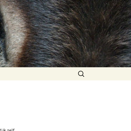
Zoeken
naar:
 ik zelf,