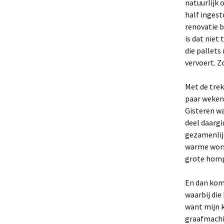
natuurlijk 
half ingest
renovatie 
is dat niet
die pallets
vervoert. Z
Met de trek
paar weken
Gisteren wa
deel daargi
gezamenlijk
warme worst
grote hompe
En dan kom
waarbij die
want mijn k
graafmachi