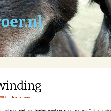
oer.nl
winding
 2018
algemeen
rt: het gaat niet over boeken vandaag, maar over mij. Ook leuk, vind